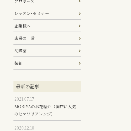
プロポーズ
レッスン･セミナー
企業様へ
店長の一言
胡蝶蘭
装花
最新の記事
2021.07.17
MORIYAのお花紹介（開店に人気
のヒマワリアレンジ）
2020.12.10