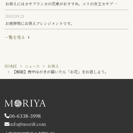
お供えにはカサブランカの花束がおすすめ。ユリの女王カサブ …
2013.09.21
お彼岸用にお供えアレンジメントです。
一覧を見る
HOME
ニュース
お供え
【解説】喪中はがきが届いたら「お花」をお返しよう。
06-6338-3998
info@mori8.com